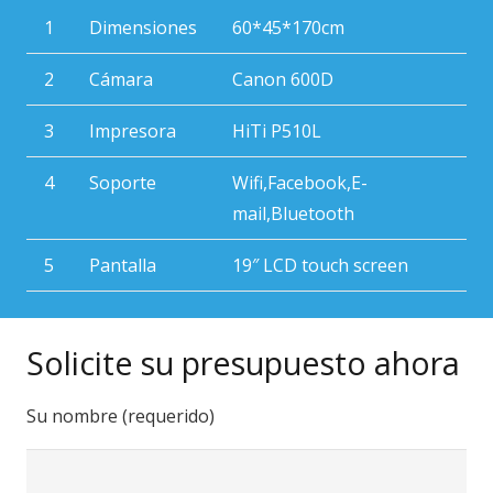
1
Dimensiones
60*45*170cm
2
Cámara
Canon 600D
3
Impresora
HiTi P510L
4
Soporte
Wifi,Facebook,E-
mail,Bluetooth
5
Pantalla
19″ LCD touch screen
Solicite su presupuesto ahora
Su nombre (requerido)