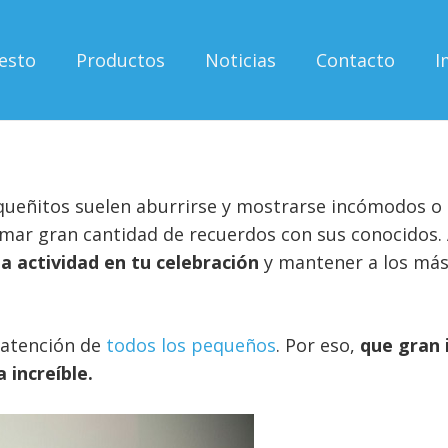
esto
Productos
Noticias
Contacto
I
equeñitos suelen aburrirse y mostrarse incómodos o 
ar gran cantidad de recuerdos con sus conocidos. 
na actividad en tu celebración
y mantener a los más
a atención de
todos los pequeños
. Por eso,
que gran 
 increíble.