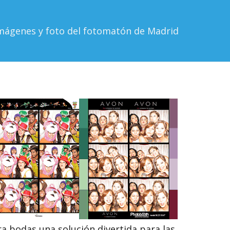
mágenes y foto del fotomatón de Madrid
a bodas una solución divertida para las