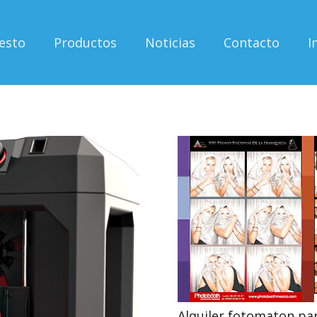
esto
Productos
Noticias
Contacto
I
Alquiler fotomaton par