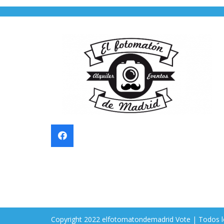
Copyright 2022 elfotomatondemadrid Vote | Todos l